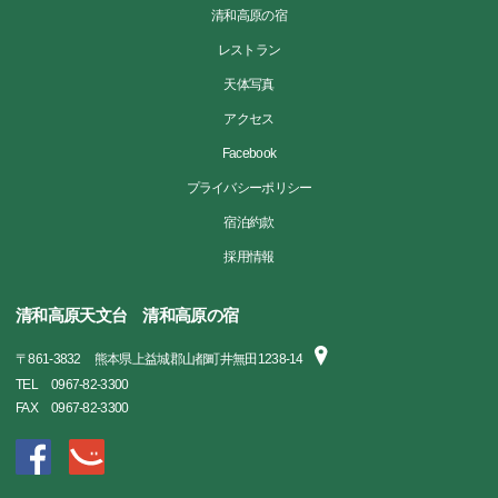
清和高原の宿
レストラン
天体写真
アクセス
Facebook
プライバシーポリシー
宿泊約款
採用情報
清和高原天文台 清和高原の宿
〒
861-3832
熊本県上益城郡山都町井無田1238-14
TEL
0967-82-3300
FAX
0967-82-3300