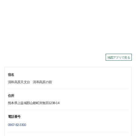
地図アプリで見る
宿名
清和高原天文台 清和高原の宿
住所
熊本県上益城郡山都町井無田1238-14
電話番号
0967-82-3300