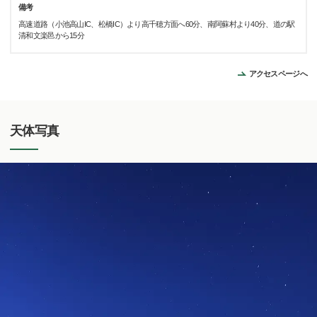
備考
高速道路（小池高山IC、松橋IC）より高千穂方面へ60分、南阿蘇村より40分、道の駅
清和文楽邑から15分
アクセスページへ
天体写真