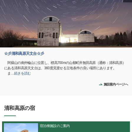
☆彡清和高原天文台☆彡
阿蘇⼭の南外輪⼭に位置し、標高700mの⼭都町井無⽥⾼原（通称：清和⾼原）
にある清和高原天文台は、360度見渡せる立地条件の良い場所にあります。
ま
…
続きを読む
施設案内ページへ
清和高原の宿
宿泊棟施設のご案内