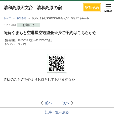
清和高原天文台 清和高原の宿
宿泊予約
MENU
トップ
お知らせ
阿蘇くまもと空港星空観望会☆彡ご予約はこちらから
お知らせ
2025/02/13
阿蘇くまもと空港星空観望会☆彡ご予約はこちらから
【提供日程：
2025/02/13(木)
〜
2025/03/07(金)
】
【
イベント・フェア
】
皆様のご予約を心よりお待ちしております☆彡
前へ
次へ
記事一覧へ戻る