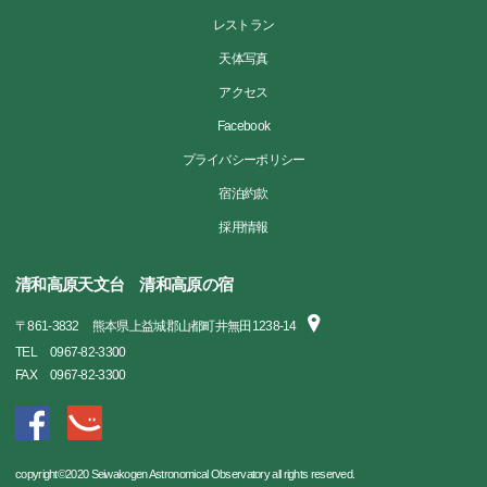
レストラン
天体写真
アクセス
Facebook
プライバシーポリシー
宿泊約款
採用情報
清和高原天文台 清和高原の宿
〒
861-3832
熊本県上益城郡山都町井無田1238-14
TEL
0967-82-3300
FAX
0967-82-3300
copyright©2020 Seiwakogen Astronomical Observatory all rights reserved.