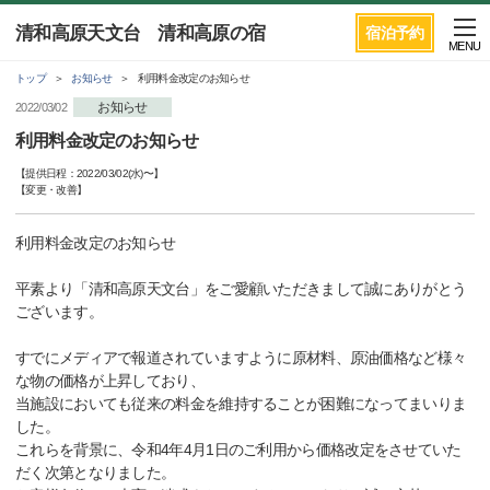
清和高原天文台 清和高原の宿
宿泊予約
MENU
トップ
お知らせ
利用料金改定のお知らせ
お知らせ
2022/03/02
利用料金改定のお知らせ
【提供日程：
2022/03/02(水)
〜】
【
変更・改善
】
利用料金改定のお知らせ
平素より「清和高原天文台」をご愛顧いただきまして誠にありがとう
ございます。
すでにメディアで報道されていますように原材料、原油価格など様々
な物の価格が上昇しており、
当施設においても従来の料金を維持することが困難になってまいりま
した。
これらを背景に、令和4年4月1日のご利用から価格改定をさせていた
だく次第となりました。