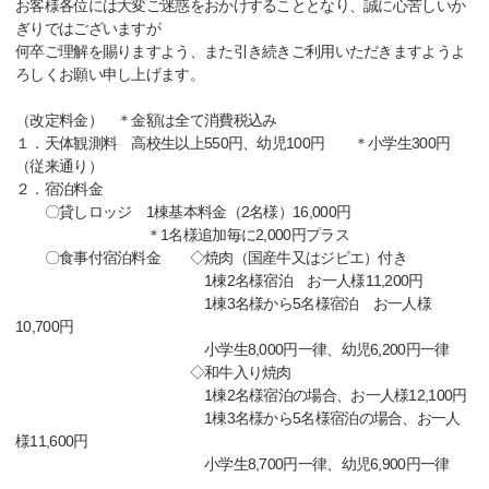
お客様各位には大変ご迷惑をおかけすることとなり、誠に心苦しいか
ぎりではございますが
何卒ご理解を賜りますよう、また引き続きご利用いただきますようよ
ろしくお願い申し上げます。
（改定料金） ＊金額は全て消費税込み
１．天体観測料 高校生以上550円、幼児100円 ＊小学生300円
（従来通り）
２．宿泊料金
〇貸しロッジ 1棟基本料金（2名様）16,000円
＊1名様追加毎に2,000円プラス
〇食事付宿泊料金 ◇焼肉（国産牛又はジビエ）付き
1棟2名様宿泊 お一人様11,200円
1棟3名様から5名様宿泊 お一人様
10,700円
小学生8,000円一律、幼児6,200円一律
◇和牛入り焼肉
1棟2名様宿泊の場合、お一人様12,100円
1棟3名様から5名様宿泊の場合、お一人
様11,600円
小学生8,700円一律、幼児6,900円一律