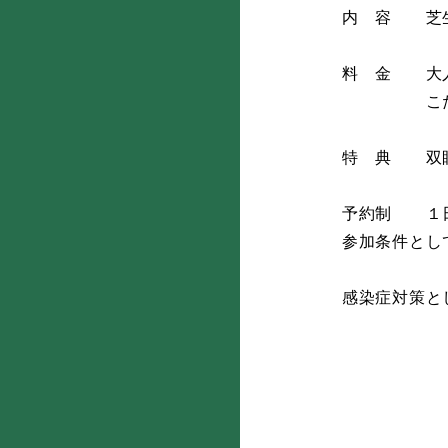
内 容 芝生
料 金 大人
こたつ貸
特 典 双眼
予約制 １
参加条件とし
感染症対策と