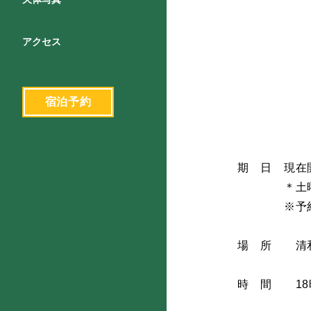
アクセス
宿泊予約
期 日 現在
＊土曜日
※予約状況
場 所 清
時 間 18時