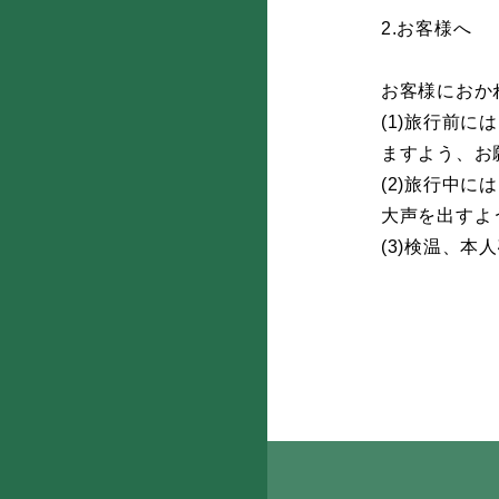
2.お客様へ
お客様におか
(1)旅行前
ますよう、お
(2)旅行中
大声を出すよ
(3)検温、