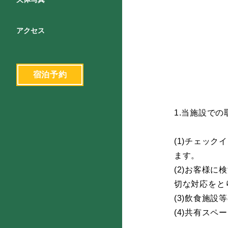
アクセス
宿泊予約
1.当施設での
(1)チェッ
ます。
(2)お客様
切な対応をと
(3)飲食施
(4)共有ス