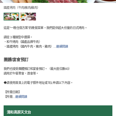
國產烤肉（牛肉/豬肉/雞肉）
這是“一晚住宿方案”的晚餐菜單。我們提供超大份量的日式烤肉。
請從 3 種類型中選擇。
・和牛烤肉（國產品牌牛肉）
・國產烤肉（國內牛肉，豬肉，雞肉）
…
繼續閱讀
團體/宴會預訂
我們也接受團體預訂和宴會預訂。（最大座位數40）
請用於午餐聚會，酒會等。
◆請使用首頁上的電子郵件地址或TEL申請以下內容。
【所需日期】
【所需
…
繼續閱讀
清和高原天文台