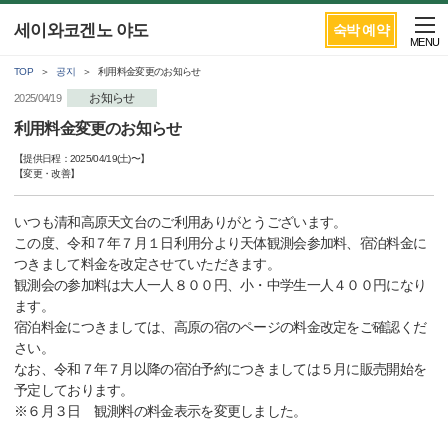
세이와코겐노 야도
숙박 예약
MENU
TOP
공지
利用料金変更のお知らせ
お知らせ
2025/04/19
利用料金変更のお知らせ
【提供日程：
2025/04/19(土)
〜】
【
変更・改善
】
いつも清和高原天文台のご利用ありがとうございます。
この度、令和７年７月１日利用分より天体観測会参加料、宿泊料金に
つきまして料金を改定させていただきます。
観測会の参加料は大人一人８００円、小・中学生一人４００円になり
ます。
宿泊料金につきましては、高原の宿のページの料金改定をご確認くだ
さい。
なお、令和７年７月以降の宿泊予約につきましては５月に販売開始を
予定しております。
※６月３日 観測料の料金表示を変更しました。